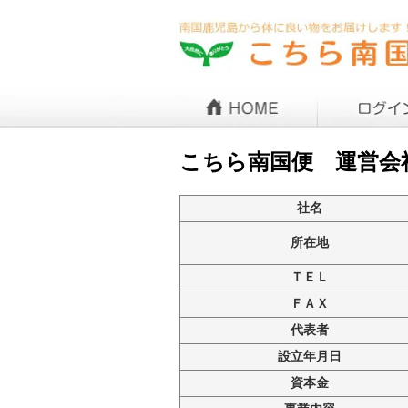
こちら南国便 運営会
社名
所在地
ＴＥＬ
ＦＡＸ
代表者
設立年月日
資本金