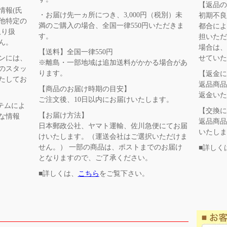
【返品
情報(氏
・お届け先一ヵ所につき、3,000円（税別）未
初期不
他特定の
満のご購入の場合、全国一律550円いただきま
都合に
取り扱
す。
担いただ
ん。
場合は
【送料】全国一律550円
せてい
ンには、
※離島・一部地域は追加送料がかかる場合があ
のスタッ
ります。
【返金
たしてお
返品商品
【商品のお届け時期の目安】
返金い
ご注文後、10日以内にお届けいたします。
テムによ
【交換
【お届け方法】
な情報
返品商品
日本郵政公社、ヤマト運輸、佐川急便にてお届
いたし
けいたします。（運送会社はご選択いただけま
せん。） 一部の商品は、ポストまでのお届け
■詳しく
となりますので、ご了承ください。
■詳しくは、
こちら
をご覧下さい。