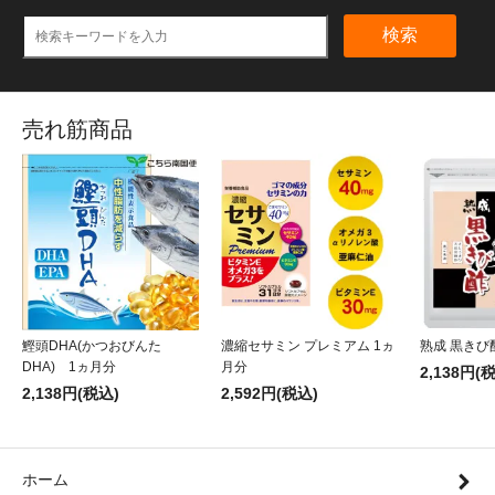
検索
売れ筋商品
鰹頭DHA(かつおびんた
濃縮セサミン プレミアム 1ヵ
熟成 黒きび
DHA) 1ヵ月分
月分
2,138円(
2,138円(税込)
2,592円(税込)
ホーム