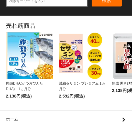
検索
売れ筋商品
鰹頭DHA(かつおびんた
濃縮セサミン プレミアム 1ヵ
熟成 黒きび
DHA) 1ヵ月分
月分
2,138円(
2,138円(税込)
2,592円(税込)
ホーム