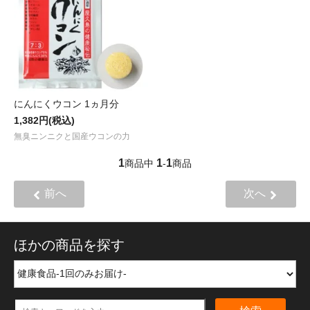
にんにくウコン 1ヵ月分
1,382円(税込)
無臭ニンニクと国産ウコンの力
1
1
1
商品中
-
商品
前へ
次へ
ほかの商品を探す