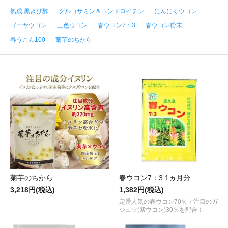
熟成 黒きび酢
グルコサミン＆コンドロイチン
にんにくウコン
ゴーヤウコン
三色ウコン
春ウコン7：3
春ウコン粉末
春うこん100
菊芋のちから
菊芋のちから
春ウコン7：3 1ヵ月分
3,218円(税込)
1,382円(税込)
定番人気の春ウコン70％＋注目のガ
ジュツ(紫ウコン)30％を配合！