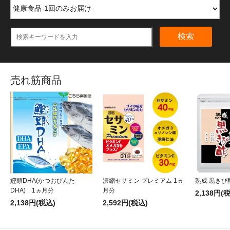
検索
売れ筋商品
鰹頭DHA(かつおびんた
濃縮セサミン プレミアム 1ヵ
熟成 黒きび
DHA) 1ヵ月分
月分
2,138円(
2,138円(税込)
2,592円(税込)