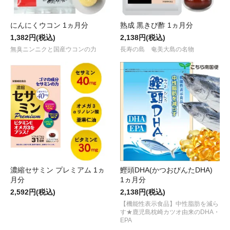
にんにくウコン 1ヵ月分
熟成 黒きび酢 1ヵ月分
1,382円(税込)
2,138円(税込)
無臭ニンニクと国産ウコンの力
長寿の島 奄美大島の名物
濃縮セサミン プレミアム 1ヵ
鰹頭DHA(かつおびんたDHA)
月分
1ヵ月分
2,592円(税込)
2,138円(税込)
【機能性表示食品】中性脂肪を減ら
す★鹿児島枕崎カツオ由来のDHA・
EPA