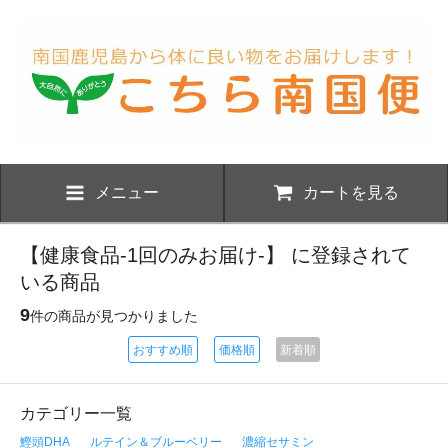
メニュー
カートを見る
【健康食品-1回のみお届け-】 に登録されて
いる商品
9
件の商品が見つかりました
おすすめ順
価格順
新着順
カテゴリー一覧
鰹頭DHA
ルテイン＆ブルーベリー
濃縮セサミン