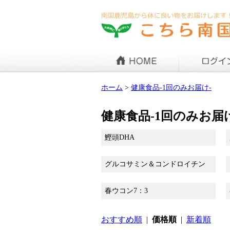
ホーム
>
健康食品-1回のみお届け-
健康食品-1回のみお届
鰹頭DHA
グルコサミン＆コンドロイチン
春ウコン7：3
おすすめ順
|
価格順
|
新着順