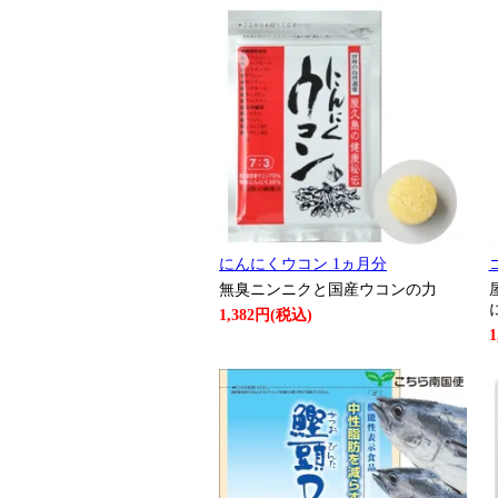
にんにくウコン 1ヵ月分
無臭ニンニクと国産ウコンの力
1,382円(税込)
1