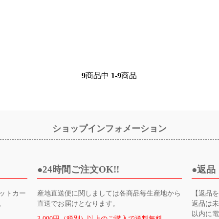
9
商品中
1-9
商品
ショップインフォメーション
24時間ご注文OK!!
返品
ットカー
産地直送便に関しましては各商品毎生産地から
【返品
。
直送でお届けとなります。
返品は未
以内に
3,000円（税別）以上のご購入で送料無料