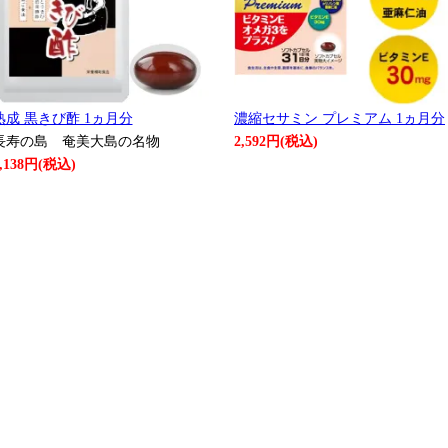
熟成 黒きび酢 1ヵ月分
濃縮セサミン プレミアム 1ヵ月分
長寿の島 奄美大島の名物
2,592円(税込)
,138円(税込)