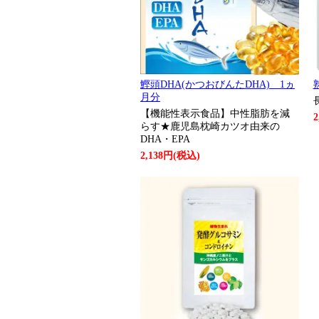
鰹頭DHA(かつおびんたDHA) 1ヵ
月分
【機能性表示食品】中性脂肪を減
2
らす★鹿児島枕崎カツオ由来の
DHA・EPA
2,138円(税込)