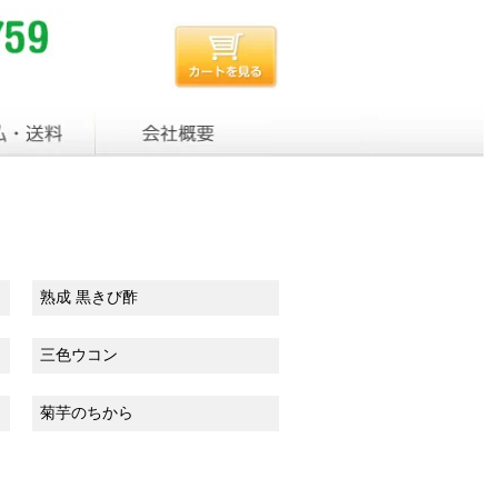
熟成 黒きび酢
三色ウコン
菊芋のちから