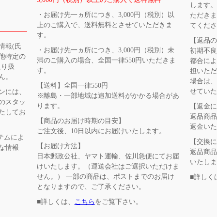
します。
・お届け先一ヵ所につき、3,000円（税別）以
ただき
上のご購入で、送料無料とさせていただきま
てくだ
す。
【返品
情報(氏
・お届け先一ヵ所につき、3,000円（税別）未
初期不
他特定の
満のご購入の場合、全国一律550円いただきま
都合に
取り扱
す。
担いただ
ん。
場合は
【送料】全国一律550円
せてい
ンには、
※離島・一部地域は追加送料がかかる場合があ
のスタッ
ります。
【返金
たしてお
返品商品
【商品のお届け時期の目安】
返金い
ご注文後、10日以内にお届けいたします。
テムによ
【交換
【お届け方法】
な情報
返品商品
日本郵政公社、ヤマト運輸、佐川急便にてお届
いたし
けいたします。（運送会社はご選択いただけま
せん。） 一部の商品は、ポストまでのお届け
■詳しく
となりますので、ご了承ください。
■詳しくは、
こちら
をご覧下さい。