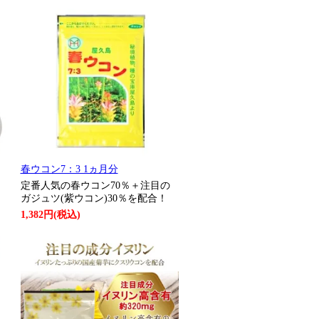
春ウコン7：3 1ヵ月分
定番人気の春ウコン70％＋注目の
ガジュツ(紫ウコン)30％を配合！
1,382円(税込)